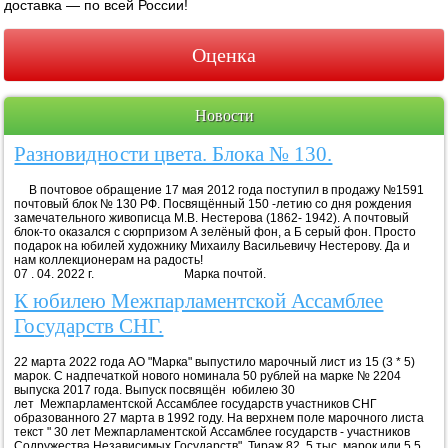
доставка — по всей России!
Оценка
Новости
Разновидности цвета. Блока № 130.
В почтовое обращение 17 мая 2012 года поступил в продажу №1591
почтовый блок № 130 РФ. Посвящённый 150 -летию со дня рождения
замечательного живописца М.В. Нестерова (1862- 1942). А почтовый
блок-то оказался с сюрпризом А зелёный фон, а Б серый фон. Просто
подарок на юбилей художнику Михаилу Васильевичу Нестерову. Да и
нам коллекционерам на радость!
07 . 04. 2022 г. Марка почтой.
К юбилею Межпарламентской Ассамблее
Государств СНГ.
22 марта 2022 года АО "Марка" выпустило марочный лист из 15 (3 * 5)
марок. С надпечаткой нового номинала 50 рублей на марке № 2204
выпуска 2017 года. Выпуск посвящён юбилею 30
лет Межпарламентской Ассамблее государств участников СНГ
образованного 27 марта в 1992 году. На верхнем поле марочного листа
текст " 30 лет Межпарламентской Ассамблее государств - участников
Содружества Независимых Государств". Тираж 82, 5 тыс. марок или 5,5