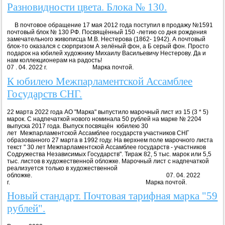
Разновидности цвета. Блока № 130.
В почтовое обращение 17 мая 2012 года поступил в продажу №1591
почтовый блок № 130 РФ. Посвящённый 150 -летию со дня рождения
замечательного живописца М.В. Нестерова (1862- 1942). А почтовый
блок-то оказался с сюрпризом А зелёный фон, а Б серый фон. Просто
подарок на юбилей художнику Михаилу Васильевичу Нестерову. Да и
нам коллекционерам на радость!
07 . 04. 2022 г. Марка почтой.
К юбилею Межпарламентской Ассамблее
Государств СНГ.
22 марта 2022 года АО "Марка" выпустило марочный лист из 15 (3 * 5)
марок. С надпечаткой нового номинала 50 рублей на марке № 2204
выпуска 2017 года. Выпуск посвящён юбилею 30
лет Межпарламентской Ассамблее государств участников СНГ
образованного 27 марта в 1992 году. На верхнем поле марочного листа
текст " 30 лет Межпарламентской Ассамблее государств - участников
Содружества Независимых Государств". Тираж 82, 5 тыс. марок или 5,5
тыс. листов в художественной обложке. Марочный лист с надпечаткой
реализуется только в художественной
обложке. 07. 04. 2022
г. Марка почтой.
Новый стандарт. Почтовая тарифная марка "59
рублей".