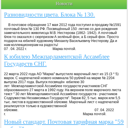
Новости
Разновидности цвета. Блока № 130.
В почтовое обращение 17 мая 2012 года поступил в продажу №1591
почтовый блок № 130 РФ. Посвящённый 150 -летию со дня рождения
замечательного живописца М.В. Нестерова (1862- 1942). А почтовый
блок-то оказался с сюрпризом А зелёный фон, а Б серый фон. Просто
подарок на юбилей художнику Михаилу Васильевичу Нестерову. Да и
нам коллекционерам на радость!
07 . 04. 2022 г. Марка почтой.
К юбилею Межпарламентской Ассамблее
Государств СНГ.
22 марта 2022 года АО "Марка" выпустило марочный лист из 15 (3 * 5)
марок. С надпечаткой нового номинала 50 рублей на марке № 2204
выпуска 2017 года. Выпуск посвящён юбилею 30
лет Межпарламентской Ассамблее государств участников СНГ
образованного 27 марта в 1992 году. На верхнем поле марочного листа
текст " 30 лет Межпарламентской Ассамблее государств - участников
Содружества Независимых Государств". Тираж 82, 5 тыс. марок или 5,5
тыс. листов в художественной обложке. Марочный лист с надпечаткой
реализуется только в художественной
обложке. 07. 04. 2022
г. Марка почтой.
Новый стандарт. Почтовая тарифная марка "59