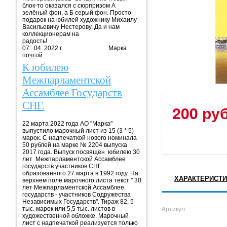
блок-то оказался с сюрпризом А
зелёный фон, а Б серый фон. Просто
подарок на юбилей художнику Михаилу
Васильевичу Нестерову. Да и нам
коллекционерам на
радость!
07 . 04. 2022 г. Марка
почтой.
К юбилею
Межпарламентской
Ассамблее Государств
СНГ.
200 руб
22 марта 2022 года АО "Марка"
выпустило марочный лист из 15 (3 * 5)
марок. С надпечаткой нового номинала
50 рублей на марке № 2204 выпуска
2017 года. Выпуск посвящён юбилею 30
лет Межпарламентской Ассамблее
государств участников СНГ
образованного 27 марта в 1992 году. На
ХАРАКТЕРИСТИ
верхнем поле марочного листа текст " 30
лет Межпарламентской Ассамблее
государств - участников Содружества
Независимых Государств". Тираж 82, 5
тыс. марок или 5,5 тыс. листов в
Артикул
художественной обложке. Марочный
лист с надпечаткой реализуется только