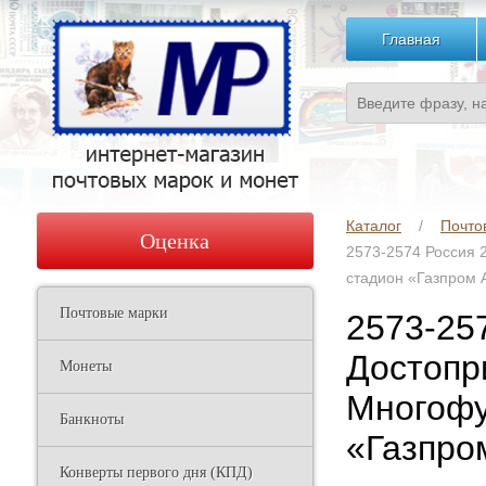
Главная
Каталог
Почто
Оценка
2573-2574 Россия 
стадион «Газпром 
Почтовые марки
2573-25
Достопр
Монеты
Многофу
Банкноты
«Газпро
Конверты первого дня (КПД)