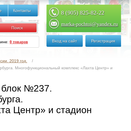
е
Контакты
8 (905) 825-82-22
marka-pochtoi@yandex.ru
Вход на сайт
Регистрация
зине:
0 товаров
сии. 2019 год.
ербурга. Многофункциональный комплекс «Лахта Центр» и
 блок №237.
урга.
та Центр» и стадион