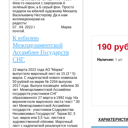
блок-то оказался с сюрпризом А
зелёный фон, а Б серый фон. Просто
подарок на юбилей художнику Михаилу
Васильевичу Нестерову. Да и нам
коллекционерам на
радость!
07 . 04. 2022 г. Марка
почтой.
К юбилею
190 руб
Межпарламентской
Ассамблее Государств
СНГ.
Наличие:
1 шт
22 марта 2022 года АО "Марка"
выпустило марочный лист из 15 (3 * 5)
марок. С надпечаткой нового номинала
50 рублей на марке № 2204 выпуска
2017 года. Выпуск посвящён юбилею 30
лет Межпарламентской Ассамблее
государств участников СНГ
образованного 27 марта в 1992 году. На
верхнем поле марочного листа текст " 30
лет Межпарламентской Ассамблее
государств - участников Содружества
Независимых Государств". Тираж 82, 5
тыс. марок или 5,5 тыс. листов в
ХАРАКТЕРИСТИ
художественной обложке. Марочный
лист с надпечаткой реализуется только