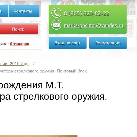
е
Контакты
8 (905) 825-82-22
marka-pochtoi@yandex.ru
Вход на сайт
Регистрация
зине:
0 товаров
сии. 2019 год.
уктора стрелкового оружия. Почтовый блок.
 рождения М.Т.
ра стрелкового оружия.