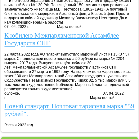
В почтовое обращение 17 мая 2012 года поступил в продажу №1591
почтовый блок № 130 РФ. Посвящённый 150 -летию со дня рождения
замечательного живописца М.В. Нестерова (1862- 1942). А почтовый
блок-то оказался с сюрпризом А зелёный фон, а Б серый фон. Просто
подарок на юбилей художнику Михаилу Васильевичу Нестерову. Да и
нам коллекционерам на радость!
07 . 04. 2022 г. Марка почтой.
К юбилею Межпарламентской Ассамблее
Государств СНГ.
22 марта 2022 года АО "Марка" выпустило марочный лист из 15 (3 * 5)
марок. С надпечаткой нового номинала 50 рублей на марке № 2204
выпуска 2017 года. Выпуск посвящён юбилею 30
лет Межпарламентской Ассамблее государств участников СНГ
образованного 27 марта в 1992 году. На верхнем поле марочного листа
текст " 30 лет Межпарламентской Ассамблее государств - участников
Содружества Независимых Государств". Тираж 82, 5 тыс. марок или 5,5
тыс. листов в художественной обложке. Марочный лист с надпечаткой
реализуется только в художественной
обложке. 07. 04. 2022
г. Марка почтой.
Новый стандарт. Почтовая тарифная марка "59
рублей".
Россия 2022 год.