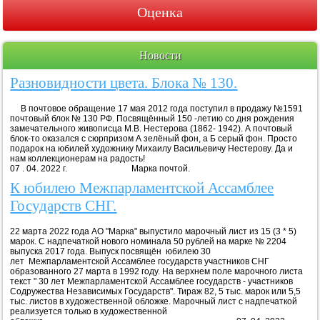
Оценка
Новости
Разновидности цвета. Блока № 130.
В почтовое обращение 17 мая 2012 года поступил в продажу №1591
почтовый блок № 130 РФ. Посвящённый 150 -летию со дня рождения
замечательного живописца М.В. Нестерова (1862- 1942). А почтовый
блок-то оказался с сюрпризом А зелёный фон, а Б серый фон. Просто
подарок на юбилей художнику Михаилу Васильевичу Нестерову. Да и
нам коллекционерам на радость!
07 . 04. 2022 г. Марка почтой.
К юбилею Межпарламентской Ассамблее
Государств СНГ.
22 марта 2022 года АО "Марка" выпустило марочный лист из 15 (3 * 5)
марок. С надпечаткой нового номинала 50 рублей на марке № 2204
выпуска 2017 года. Выпуск посвящён юбилею 30
лет Межпарламентской Ассамблее государств участников СНГ
образованного 27 марта в 1992 году. На верхнем поле марочного листа
текст " 30 лет Межпарламентской Ассамблее государств - участников
Содружества Независимых Государств". Тираж 82, 5 тыс. марок или 5,5
тыс. листов в художественной обложке. Марочный лист с надпечаткой
реализуется только в художественной