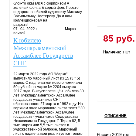
блок-то оказался с сюрпризом А
зелёный фон, а Б серый фон. Просто
подарок на юбилей художнику Михаилу
Васильевичу Нестерову. Да и нам
коллекционерам на
радость!
07 . 04. 2022 г. Марка
почтой.
85 руб.
К юбилею
Межпарламентской
Наличие:
1 шт
Ассамблее Государств
СНГ.
22 марта 2022 года АО "Марка"
выпустило марочный лист из 15 (3 * 5)
марок. С надпечаткой нового номинала
50 рублей на марке № 2204 выпуска
2017 года. Выпуск посвящён юбилею 30
лет Межпарламентской Ассамблее
государств участников СНГ
образованного 27 марта в 1992 году. На
верхнем поле марочного листа текст " 30
лет Межпарламентской Ассамблее
ОПИСАНИЕ
государств - участников Содружества
Независимых Государств". Тираж 82, 5
тыс. марок или 5,5 тыс. листов в
художественной обложке. Марочный
лист с надпечаткой реализуется только
Россия 2019 год.