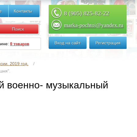
е
Контакты
8 (905) 825-82-22
marka-pochtoi@yandex.ru
Вход на сайт
Регистрация
зине:
0 товаров
сии. 2019 год.
шня".
й военно- музыкальный