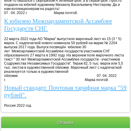
блок-то оказался с сюрпризом А зелёный фон, а Б серый фон. Просто
подарок на юбилей художнику Михаилу Васильевичу Нестерову. Да и
нам коллекционерам на радость!
07 . 04. 2022 г. Марка почтой.
К юбилею Межпарламентской Ассамблее
Государств СНГ.
22 марта 2022 года АО "Марка" выпустило марочный лист из 15 (3 * 5)
марок. С надпечаткой нового номинала 50 рублей на марке № 2204
выпуска 2017 года. Выпуск посвящён юбилею 30
лет Межпарламентской Ассамблее государств участников СНГ
образованного 27 марта в 1992 году. На верхнем поле марочного листа
текст " 30 лет Межпарламентской Ассамблее государств - участников
Содружества Независимых Государств". Тираж 82, 5 тыс. марок или 5,5
тыс. листов в художественной обложке. Марочный лист с надпечаткой
реализуется только в художественной
обложке. 07. 04. 2022
г. Марка почтой.
Новый стандарт. Почтовая тарифная марка "59
рублей".
Россия 2022 год.
Отзывы