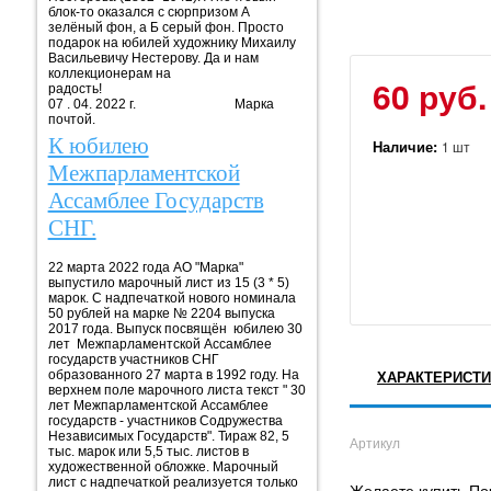
блок-то оказался с сюрпризом А
зелёный фон, а Б серый фон. Просто
подарок на юбилей художнику Михаилу
Васильевичу Нестерову. Да и нам
коллекционерам на
60 руб.
радость!
07 . 04. 2022 г. Марка
почтой.
К юбилею
Наличие:
1 шт
Межпарламентской
Ассамблее Государств
СНГ.
22 марта 2022 года АО "Марка"
выпустило марочный лист из 15 (3 * 5)
марок. С надпечаткой нового номинала
50 рублей на марке № 2204 выпуска
2017 года. Выпуск посвящён юбилею 30
лет Межпарламентской Ассамблее
государств участников СНГ
образованного 27 марта в 1992 году. На
ХАРАКТЕРИСТИ
верхнем поле марочного листа текст " 30
лет Межпарламентской Ассамблее
государств - участников Содружества
Независимых Государств". Тираж 82, 5
Артикул
тыс. марок или 5,5 тыс. листов в
художественной обложке. Марочный
лист с надпечаткой реализуется только