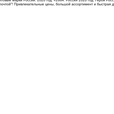
товые марки России. 2020 год. «2664. Россия 2020 год. Герои Рос
-почтой"! Привлекательные цены, большой ассортимент и быстрая д