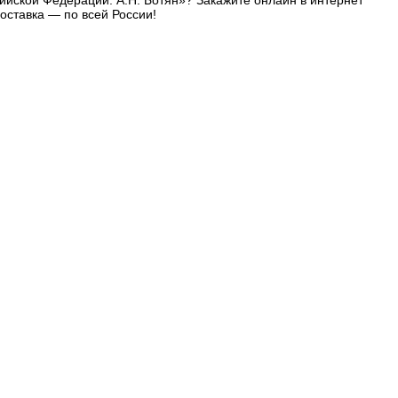
сийской Федерации. А.Н. Ботян»? Закажите онлайн в интернет
оставка — по всей России!