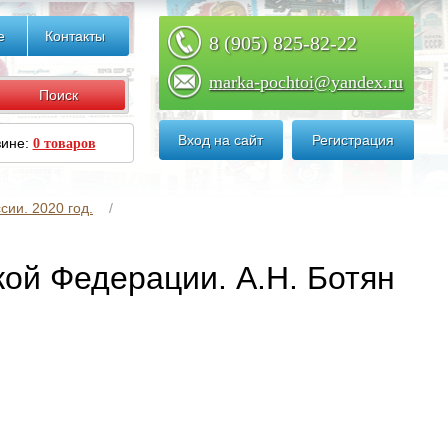
е
Контакты
8 (905) 825-82-22
marka-pochtoi@yandex.ru
Вход на сайт
Регистрация
зине:
0 товаров
сии. 2020 год.
кой Федерации. А.Н. Ботян