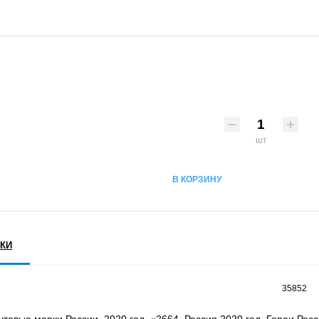
шт
В КОРЗИНУ
КИ
35852