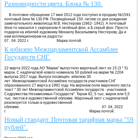
Разновидности цвета. Блока № 130.
В почтовое обращение 17 мая 2012 года поступил в продажу №1591
почтовый блок № 130 РФ. Посвящённый 150 -летию со дня рождения
замечательного живописца М.В. Нестерова (1862- 1942). А почтовый
блок-то оказался с сюрпризом А зелёный фон, а Б серый фон. Просто
подарок на юбилей художнику Михаилу Васильевичу Нестерову. Да и
нам коллекционерам на радость!
07 . 04. 2022 г. Марка почтой.
К юбилею Межпарламентской Ассамблее
Государств СНГ.
22 марта 2022 года АО "Марка" выпустило марочный лист из 15 (3 * 5)
марок. С надпечаткой нового номинала 50 рублей на марке № 2204
выпуска 2017 года. Выпуск посвящён юбилею 30
лет Межпарламентской Ассамблее государств участников СНГ
образованного 27 марта в 1992 году. На верхнем поле марочного листа
текст " 30 лет Межпарламентской Ассамблее государств - участников
Содружества Независимых Государств". Тираж 82, 5 тыс. марок или 5,5
тыс. листов в художественной обложке. Марочный лист с надпечаткой
реализуется только в художественной
обложке. 07. 04. 2022
г. Марка почтой.
Новый стандарт. Почтовая тарифная марка "59
рублей".