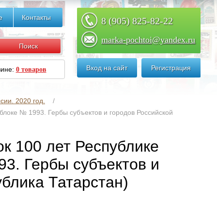
е
Контакты
8 (905) 825-82-22
marka-pochtoi@yandex.ru
Вход на сайт
Регистрация
зине:
0 товаров
сии. 2020 год.
 блоке № 1993. Гербы субъектов и городов Российской
ок 100 лет Республике
93. Гербы субъектов и
ублика Татарстан)