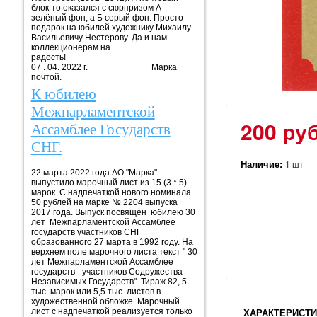
блок-то оказался с сюрпризом А
зелёный фон, а Б серый фон. Просто
подарок на юбилей художнику Михаилу
Васильевичу Нестерову. Да и нам
коллекционерам на
радость!
07 . 04. 2022 г. Марка
почтой.
К юбилею
Межпарламентской
200 руб
Ассамблее Государств
СНГ.
Наличие:
1 шт
22 марта 2022 года АО "Марка"
выпустило марочный лист из 15 (3 * 5)
марок. С надпечаткой нового номинала
50 рублей на марке № 2204 выпуска
2017 года. Выпуск посвящён юбилею 30
лет Межпарламентской Ассамблее
государств участников СНГ
образованного 27 марта в 1992 году. На
верхнем поле марочного листа текст " 30
лет Межпарламентской Ассамблее
государств - участников Содружества
Независимых Государств". Тираж 82, 5
тыс. марок или 5,5 тыс. листов в
художественной обложке. Марочный
лист с надпечаткой реализуется только
ХАРАКТЕРИСТИ