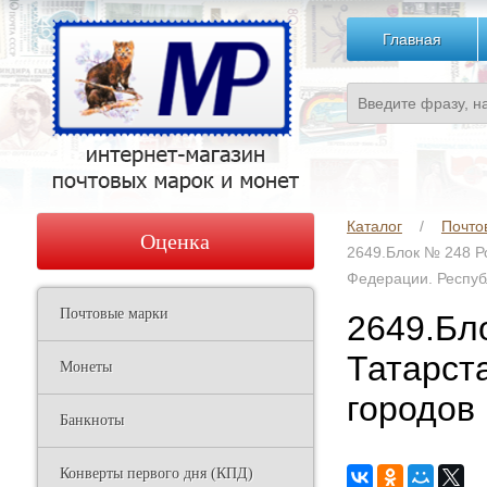
Главная
Каталог
Почто
Оценка
2649.Блок № 248 Ро
Федерации. Респуб
Почтовые марки
2649.Бл
Татарст
Монеты
городов
Банкноты
Конверты первого дня (КПД)