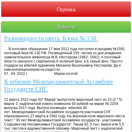
Оценка
Новости
Разновидности цвета. Блока № 130.
В почтовое обращение 17 мая 2012 года поступил в продажу №1591
почтовый блок № 130 РФ. Посвящённый 150 -летию со дня рождения
замечательного живописца М.В. Нестерова (1862- 1942). А почтовый
блок-то оказался с сюрпризом А зелёный фон, а Б серый фон. Просто
подарок на юбилей художнику Михаилу Васильевичу Нестерову. Да и
нам коллекционерам на радость!
07 . 04. 2022 г. Марка почтой.
К юбилею Межпарламентской Ассамблее
Государств СНГ.
22 марта 2022 года АО "Марка" выпустило марочный лист из 15 (3 * 5)
марок. С надпечаткой нового номинала 50 рублей на марке № 2204
выпуска 2017 года. Выпуск посвящён юбилею 30
лет Межпарламентской Ассамблее государств участников СНГ
образованного 27 марта в 1992 году. На верхнем поле марочного листа
текст " 30 лет Межпарламентской Ассамблее государств - участников
Содружества Независимых Государств". Тираж 82, 5 тыс. марок или 5,5
тыс. листов в художественной обложке. Марочный лист с надпечаткой