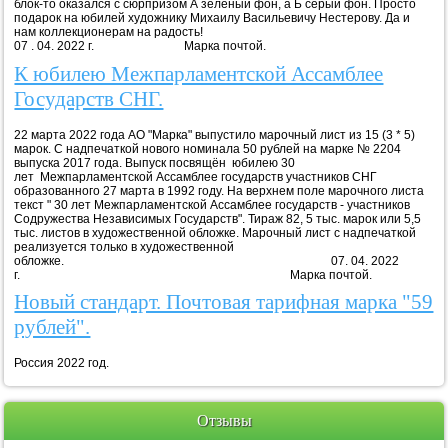
блок-то оказался с сюрпризом А зелёный фон, а Б серый фон. Просто
подарок на юбилей художнику Михаилу Васильевичу Нестерову. Да и
нам коллекционерам на радость!
07 . 04. 2022 г. Марка почтой.
К юбилею Межпарламентской Ассамблее
Государств СНГ.
22 марта 2022 года АО "Марка" выпустило марочный лист из 15 (3 * 5)
марок. С надпечаткой нового номинала 50 рублей на марке № 2204
выпуска 2017 года. Выпуск посвящён юбилею 30
лет Межпарламентской Ассамблее государств участников СНГ
образованного 27 марта в 1992 году. На верхнем поле марочного листа
текст " 30 лет Межпарламентской Ассамблее государств - участников
Содружества Независимых Государств". Тираж 82, 5 тыс. марок или 5,5
тыс. листов в художественной обложке. Марочный лист с надпечаткой
реализуется только в художественной
обложке. 07. 04. 2022
г. Марка почтой.
Новый стандарт. Почтовая тарифная марка "59
рублей".
Россия 2022 год.
Отзывы