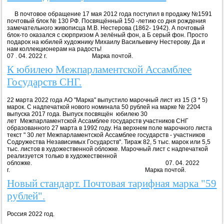
В почтовое обращение 17 мая 2012 года поступил в продажу №1591
почтовый блок № 130 РФ. Посвящённый 150 -летию со дня рождения
замечательного живописца М.В. Нестерова (1862- 1942). А почтовый
блок-то оказался с сюрпризом А зелёный фон, а Б серый фон. Просто
подарок на юбилей художнику Михаилу Васильевичу Нестерову. Да и
нам коллекционерам на радость!
07 . 04. 2022 г. Марка почтой.
К юбилею Межпарламентской Ассамблее
Государств СНГ.
22 марта 2022 года АО "Марка" выпустило марочный лист из 15 (3 * 5)
марок. С надпечаткой нового номинала 50 рублей на марке № 2204
выпуска 2017 года. Выпуск посвящён юбилею 30
лет Межпарламентской Ассамблее государств участников СНГ
образованного 27 марта в 1992 году. На верхнем поле марочного листа
текст " 30 лет Межпарламентской Ассамблее государств - участников
Содружества Независимых Государств". Тираж 82, 5 тыс. марок или 5,5
тыс. листов в художественной обложке. Марочный лист с надпечаткой
реализуется только в художественной
обложке. 07. 04. 2022
г. Марка почтой.
Новый стандарт. Почтовая тарифная марка "59
рублей".
Россия 2022 год.