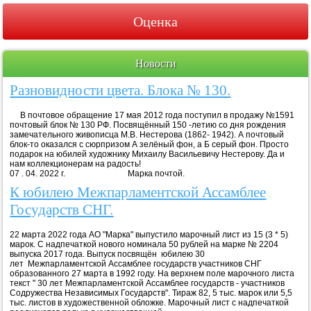
Оценка
Новости
Разновидности цвета. Блока № 130.
В почтовое обращение 17 мая 2012 года поступил в продажу №1591
почтовый блок № 130 РФ. Посвящённый 150 -летию со дня рождения
замечательного живописца М.В. Нестерова (1862- 1942). А почтовый
блок-то оказался с сюрпризом А зелёный фон, а Б серый фон. Просто
подарок на юбилей художнику Михаилу Васильевичу Нестерову. Да и
нам коллекционерам на радость!
07 . 04. 2022 г. Марка почтой.
К юбилею Межпарламентской Ассамблее
Государств СНГ.
22 марта 2022 года АО "Марка" выпустило марочный лист из 15 (3 * 5)
марок. С надпечаткой нового номинала 50 рублей на марке № 2204
выпуска 2017 года. Выпуск посвящён юбилею 30
лет Межпарламентской Ассамблее государств участников СНГ
образованного 27 марта в 1992 году. На верхнем поле марочного листа
текст " 30 лет Межпарламентской Ассамблее государств - участников
Содружества Независимых Государств". Тираж 82, 5 тыс. марок или 5,5
тыс. листов в художественной обложке. Марочный лист с надпечаткой