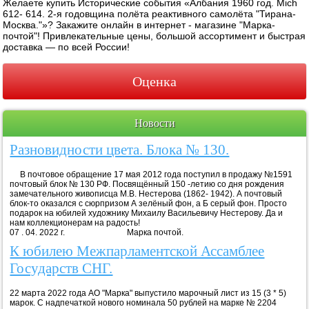
Желаете купить Исторические события «Албания 1960 год. Mich
612- 614. 2-я годовщина полёта реактивного самолёта "Тирана-
Москва."»? Закажите онлайн в интернет - магазине "Марка-
почтой"! Привлекательные цены, большой ассортимент и быстрая
доставка — по всей России!
Оценка
Новости
Разновидности цвета. Блока № 130.
В почтовое обращение 17 мая 2012 года поступил в продажу №1591
почтовый блок № 130 РФ. Посвящённый 150 -летию со дня рождения
замечательного живописца М.В. Нестерова (1862- 1942). А почтовый
блок-то оказался с сюрпризом А зелёный фон, а Б серый фон. Просто
подарок на юбилей художнику Михаилу Васильевичу Нестерову. Да и
нам коллекционерам на радость!
07 . 04. 2022 г. Марка почтой.
К юбилею Межпарламентской Ассамблее
Государств СНГ.
22 марта 2022 года АО "Марка" выпустило марочный лист из 15 (3 * 5)
марок. С надпечаткой нового номинала 50 рублей на марке № 2204