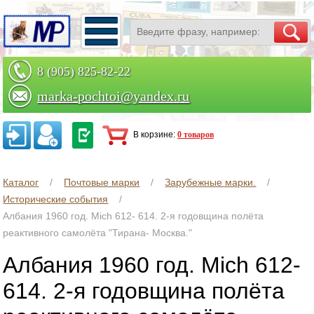
8 (905) 825-82-22
marka-pochtoi@yandex.ru
Заказать по телефону
В корзине:
0 товаров
Каталог
Почтовые марки
Зарубежные марки.
Исторические события
Албания 1960 год. Mich 612- 614. 2-я годовщина полёта
реактивного самолёта "Тирана- Москва."
Албания 1960 год. Mich 612-
614. 2-я годовщина полёта