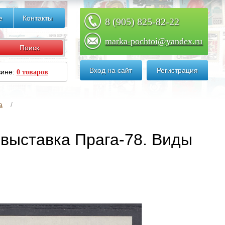
е
Контакты
8 (905) 825-82-22
marka-pochtoi@yandex.ru
Вход на сайт
Регистрация
зине:
0 товаров
а
 выставка Прага-78. Виды