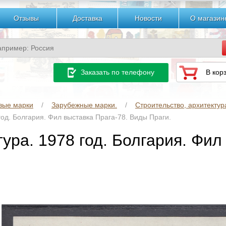
Отзывы
Доставка
Новости
О магазин
Заказать по телефону
В кор
вые марки
Зарубежные марки.
Строительство, архитектур
год. Болгария. Фил выставка Прага-78. Виды Праги.
ура. 1978 год. Болгария. Фил