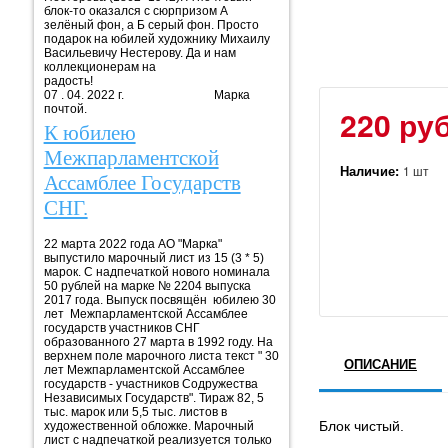
блок-то оказался с сюрпризом А
зелёный фон, а Б серый фон. Просто
подарок на юбилей художнику Михаилу
Васильевичу Нестерову. Да и нам
коллекционерам на
радость!
07 . 04. 2022 г. Марка
почтой.
220 руб
К юбилею
Межпарламентской
Наличие:
1 шт
Ассамблее Государств
СНГ.
22 марта 2022 года АО "Марка"
выпустило марочный лист из 15 (3 * 5)
марок. С надпечаткой нового номинала
50 рублей на марке № 2204 выпуска
2017 года. Выпуск посвящён юбилею 30
лет Межпарламентской Ассамблее
государств участников СНГ
образованного 27 марта в 1992 году. На
верхнем поле марочного листа текст " 30
ОПИСАНИЕ
лет Межпарламентской Ассамблее
государств - участников Содружества
Независимых Государств". Тираж 82, 5
тыс. марок или 5,5 тыс. листов в
Блок чистый.
художественной обложке. Марочный
лист с надпечаткой реализуется только