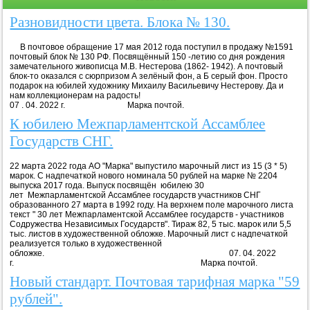
Разновидности цвета. Блока № 130.
В почтовое обращение 17 мая 2012 года поступил в продажу №1591
почтовый блок № 130 РФ. Посвящённый 150 -летию со дня рождения
замечательного живописца М.В. Нестерова (1862- 1942). А почтовый
блок-то оказался с сюрпризом А зелёный фон, а Б серый фон. Просто
подарок на юбилей художнику Михаилу Васильевичу Нестерову. Да и
нам коллекционерам на радость!
07 . 04. 2022 г. Марка почтой.
К юбилею Межпарламентской Ассамблее
Государств СНГ.
22 марта 2022 года АО "Марка" выпустило марочный лист из 15 (3 * 5)
марок. С надпечаткой нового номинала 50 рублей на марке № 2204
выпуска 2017 года. Выпуск посвящён юбилею 30
лет Межпарламентской Ассамблее государств участников СНГ
образованного 27 марта в 1992 году. На верхнем поле марочного листа
текст " 30 лет Межпарламентской Ассамблее государств - участников
Содружества Независимых Государств". Тираж 82, 5 тыс. марок или 5,5
тыс. листов в художественной обложке. Марочный лист с надпечаткой
реализуется только в художественной
обложке. 07. 04. 2022
г. Марка почтой.
Новый стандарт. Почтовая тарифная марка "59
рублей".