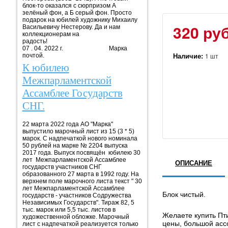
блок-то оказался с сюрпризом А
зелёный фон, а Б серый фон. Просто
подарок на юбилей художнику Михаилу
320 руб
Васильевичу Нестерову. Да и нам
коллекционерам на
радость!
07 . 04. 2022 г. Марка
Наличие:
1 шт
почтой.
К юбилею
Межпарламентской
Ассамблее Государств
СНГ.
22 марта 2022 года АО "Марка"
выпустило марочный лист из 15 (3 * 5)
марок. С надпечаткой нового номинала
50 рублей на марке № 2204 выпуска
2017 года. Выпуск посвящён юбилею 30
лет Межпарламентской Ассамблее
ОПИСАНИЕ
государств участников СНГ
образованного 27 марта в 1992 году. На
верхнем поле марочного листа текст " 30
лет Межпарламентской Ассамблее
Блок чистый.
государств - участников Содружества
Независимых Государств". Тираж 82, 5
тыс. марок или 5,5 тыс. листов в
Желаете купить Пти
художественной обложке. Марочный
цены, большой асс
лист с надпечаткой реализуется только