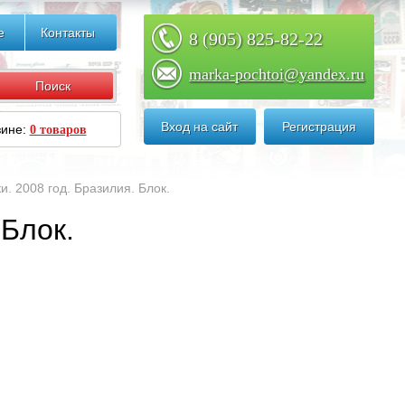
е
Контакты
8 (905) 825-82-22
marka-pochtoi@yandex.ru
Вход на сайт
Регистрация
зине:
0 товаров
и. 2008 год. Бразилия. Блок.
 Блок.