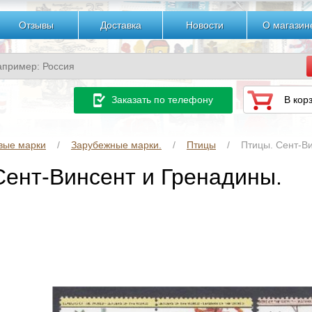
Отзывы
Доставка
Новости
О магазин
Заказать по телефону
В кор
вые марки
Зарубежные марки.
Птицы
Птицы. Сент-В
Сент-Винсент и Гренадины.