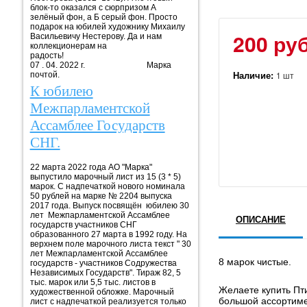
блок-то оказался с сюрпризом А
зелёный фон, а Б серый фон. Просто
подарок на юбилей художнику Михаилу
200 руб
Васильевичу Нестерову. Да и нам
коллекционерам на
радость!
07 . 04. 2022 г. Марка
Наличие:
1 шт
почтой.
К юбилею
Межпарламентской
Ассамблее Государств
СНГ.
22 марта 2022 года АО "Марка"
выпустило марочный лист из 15 (3 * 5)
марок. С надпечаткой нового номинала
50 рублей на марке № 2204 выпуска
2017 года. Выпуск посвящён юбилею 30
лет Межпарламентской Ассамблее
ОПИСАНИЕ
государств участников СНГ
образованного 27 марта в 1992 году. На
верхнем поле марочного листа текст " 30
лет Межпарламентской Ассамблее
8 марок чистые.
государств - участников Содружества
Независимых Государств". Тираж 82, 5
тыс. марок или 5,5 тыс. листов в
Желаете купить Пт
художественной обложке. Марочный
большой ассортиме
лист с надпечаткой реализуется только