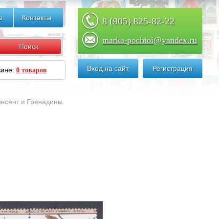
е
Контакты
8 (905) 825-82-22
marka-pochtoi@yandex.ru
Вход на сайт
Регистрация
зине:
0 товаров
инсент и Гренадины.