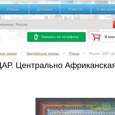
Отзывы
Доставка
Новости
О магазин
Заказать по телефону
В кор
вые марки
Зарубежные марки.
Птицы
Фауна. ЦАР. Це
ЦАР. Центрально Африканская