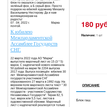
блок-то оказался с сюрпризом А
зелёный фон, а Б серый фон. Просто
подарок на юбилей художнику Михаилу
Васильевичу Нестерову. Да и нам
коллекционерам на
радость!
180 руб
07 . 04. 2022 г. Марка
почтой.
К юбилею
Наличие:
1 шт
Межпарламентской
Ассамблее Государств
СНГ.
22 марта 2022 года АО "Марка"
выпустило марочный лист из 15 (3 * 5)
марок. С надпечаткой нового номинала
50 рублей на марке № 2204 выпуска
2017 года. Выпуск посвящён юбилею 30
лет Межпарламентской Ассамблее
государств участников СНГ
образованного 27 марта в 1992 году. На
верхнем поле марочного листа текст " 30
ОПИСАНИЕ
лет Межпарламентской Ассамблее
государств - участников Содружества
Независимых Государств". Тираж 82, 5
тыс. марок или 5,5 тыс. листов в
Блок гаш.
художественной обложке. Марочный
лист с надпечаткой реализуется только