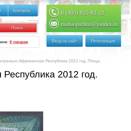
е
Контакты
8 (905) 825-82-22
marka-pochtoi@yandex.ru
Вход на сайт
Регистрация
зине:
0 товаров
нтрально Африканская Республика 2012 год. Птицы.
 Республика 2012 год.