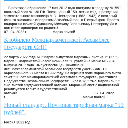
В почтовое обращение 17 мая 2012 года поступил в продажу №1591
почтовый блок № 130 РФ. Посвящённый 150 -летию со дня рождения
замечательного живописца М.В. Нестерова (1862- 1942). А почтовый
блок-то оказался с сюрпризом А зелёный фон, а Б серый фон. Просто
подарок на юбилей художнику Михаилу Васильевичу Нестерову. Да и
нам коллекционерам на радость!
07 . 04. 2022 г. Марка почтой.
К юбилею Межпарламентской Ассамблее
Государств СНГ.
22 марта 2022 года АО "Марка" выпустило марочный лист из 15 (3 * 5)
марок. С надпечаткой нового номинала 50 рублей на марке № 2204
выпуска 2017 года. Выпуск посвящён юбилею 30
лет Межпарламентской Ассамблее государств участников СНГ
образованного 27 марта в 1992 году. На верхнем поле марочного листа
текст " 30 лет Межпарламентской Ассамблее государств - участников
Содружества Независимых Государств". Тираж 82, 5 тыс. марок или 5,5
тыс. листов в художественной обложке. Марочный лист с надпечаткой
реализуется только в художественной
обложке. 07. 04. 2022
г. Марка почтой.
Новый стандарт. Почтовая тарифная марка "59
рублей".
Россия 2022 год.