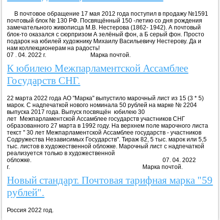
В почтовое обращение 17 мая 2012 года поступил в продажу №1591
почтовый блок № 130 РФ. Посвящённый 150 -летию со дня рождения
замечательного живописца М.В. Нестерова (1862- 1942). А почтовый
блок-то оказался с сюрпризом А зелёный фон, а Б серый фон. Просто
подарок на юбилей художнику Михаилу Васильевичу Нестерову. Да и
нам коллекционерам на радость!
07 . 04. 2022 г. Марка почтой.
К юбилею Межпарламентской Ассамблее
Государств СНГ.
22 марта 2022 года АО "Марка" выпустило марочный лист из 15 (3 * 5)
марок. С надпечаткой нового номинала 50 рублей на марке № 2204
выпуска 2017 года. Выпуск посвящён юбилею 30
лет Межпарламентской Ассамблее государств участников СНГ
образованного 27 марта в 1992 году. На верхнем поле марочного листа
текст " 30 лет Межпарламентской Ассамблее государств - участников
Содружества Независимых Государств". Тираж 82, 5 тыс. марок или 5,5
тыс. листов в художественной обложке. Марочный лист с надпечаткой
реализуется только в художественной
обложке. 07. 04. 2022
г. Марка почтой.
Новый стандарт. Почтовая тарифная марка "59
рублей".
Россия 2022 год.