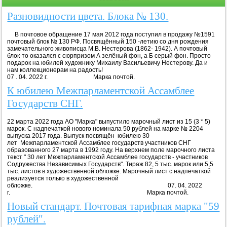
Разновидности цвета. Блока № 130.
В почтовое обращение 17 мая 2012 года поступил в продажу №1591
почтовый блок № 130 РФ. Посвящённый 150 -летию со дня рождения
замечательного живописца М.В. Нестерова (1862- 1942). А почтовый
блок-то оказался с сюрпризом А зелёный фон, а Б серый фон. Просто
подарок на юбилей художнику Михаилу Васильевичу Нестерову. Да и
нам коллекционерам на радость!
07 . 04. 2022 г. Марка почтой.
К юбилею Межпарламентской Ассамблее
Государств СНГ.
22 марта 2022 года АО "Марка" выпустило марочный лист из 15 (3 * 5)
марок. С надпечаткой нового номинала 50 рублей на марке № 2204
выпуска 2017 года. Выпуск посвящён юбилею 30
лет Межпарламентской Ассамблее государств участников СНГ
образованного 27 марта в 1992 году. На верхнем поле марочного листа
текст " 30 лет Межпарламентской Ассамблее государств - участников
Содружества Независимых Государств". Тираж 82, 5 тыс. марок или 5,5
тыс. листов в художественной обложке. Марочный лист с надпечаткой
реализуется только в художественной
обложке. 07. 04. 2022
г. Марка почтой.
Новый стандарт. Почтовая тарифная марка "59
рублей".