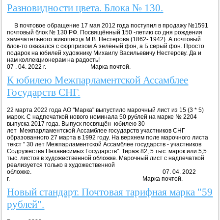
Разновидности цвета. Блока № 130.
В почтовое обращение 17 мая 2012 года поступил в продажу №1591
почтовый блок № 130 РФ. Посвящённый 150 -летию со дня рождения
замечательного живописца М.В. Нестерова (1862- 1942). А почтовый
блок-то оказался с сюрпризом А зелёный фон, а Б серый фон. Просто
подарок на юбилей художнику Михаилу Васильевичу Нестерову. Да и
нам коллекционерам на радость!
07 . 04. 2022 г. Марка почтой.
К юбилею Межпарламентской Ассамблее
Государств СНГ.
22 марта 2022 года АО "Марка" выпустило марочный лист из 15 (3 * 5)
марок. С надпечаткой нового номинала 50 рублей на марке № 2204
выпуска 2017 года. Выпуск посвящён юбилею 30
лет Межпарламентской Ассамблее государств участников СНГ
образованного 27 марта в 1992 году. На верхнем поле марочного листа
текст " 30 лет Межпарламентской Ассамблее государств - участников
Содружества Независимых Государств". Тираж 82, 5 тыс. марок или 5,5
тыс. листов в художественной обложке. Марочный лист с надпечаткой
реализуется только в художественной
обложке. 07. 04. 2022
г. Марка почтой.
Новый стандарт. Почтовая тарифная марка "59
рублей".