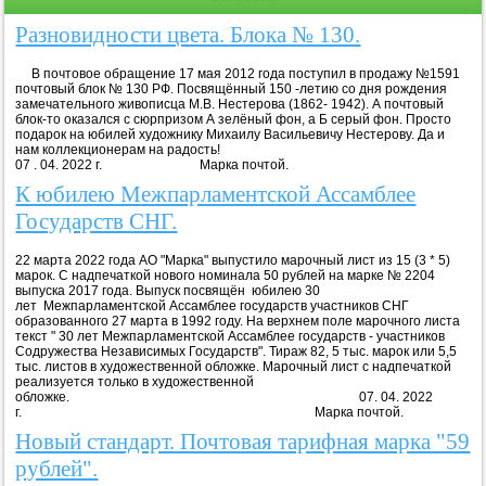
Разновидности цвета. Блока № 130.
В почтовое обращение 17 мая 2012 года поступил в продажу №1591
почтовый блок № 130 РФ. Посвящённый 150 -летию со дня рождения
замечательного живописца М.В. Нестерова (1862- 1942). А почтовый
блок-то оказался с сюрпризом А зелёный фон, а Б серый фон. Просто
подарок на юбилей художнику Михаилу Васильевичу Нестерову. Да и
нам коллекционерам на радость!
07 . 04. 2022 г. Марка почтой.
К юбилею Межпарламентской Ассамблее
Государств СНГ.
22 марта 2022 года АО "Марка" выпустило марочный лист из 15 (3 * 5)
марок. С надпечаткой нового номинала 50 рублей на марке № 2204
выпуска 2017 года. Выпуск посвящён юбилею 30
лет Межпарламентской Ассамблее государств участников СНГ
образованного 27 марта в 1992 году. На верхнем поле марочного листа
текст " 30 лет Межпарламентской Ассамблее государств - участников
Содружества Независимых Государств". Тираж 82, 5 тыс. марок или 5,5
тыс. листов в художественной обложке. Марочный лист с надпечаткой
реализуется только в художественной
обложке. 07. 04. 2022
г. Марка почтой.
Новый стандарт. Почтовая тарифная марка "59
рублей".