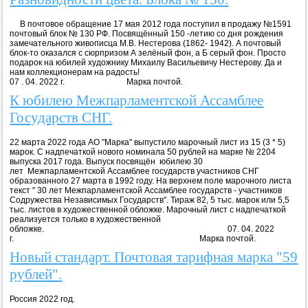
В почтовое обращение 17 мая 2012 года поступил в продажу №1591
почтовый блок № 130 РФ. Посвящённый 150 -летию со дня рождения
замечательного живописца М.В. Нестерова (1862- 1942). А почтовый
блок-то оказался с сюрпризом А зелёный фон, а Б серый фон. Просто
подарок на юбилей художнику Михаилу Васильевичу Нестерову. Да и
нам коллекционерам на радость!
07 . 04. 2022 г. Марка почтой.
К юбилею Межпарламентской Ассамблее
Государств СНГ.
22 марта 2022 года АО "Марка" выпустило марочный лист из 15 (3 * 5)
марок. С надпечаткой нового номинала 50 рублей на марке № 2204
выпуска 2017 года. Выпуск посвящён юбилею 30
лет Межпарламентской Ассамблее государств участников СНГ
образованного 27 марта в 1992 году. На верхнем поле марочного листа
текст " 30 лет Межпарламентской Ассамблее государств - участников
Содружества Независимых Государств". Тираж 82, 5 тыс. марок или 5,5
тыс. листов в художественной обложке. Марочный лист с надпечаткой
реализуется только в художественной
обложке. 07. 04. 2022
г. Марка почтой.
Новый стандарт. Почтовая тарифная марка "59
рублей".
Россия 2022 год.