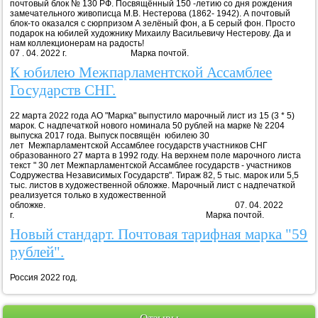
почтовый блок № 130 РФ. Посвящённый 150 -летию со дня рождения
замечательного живописца М.В. Нестерова (1862- 1942). А почтовый
блок-то оказался с сюрпризом А зелёный фон, а Б серый фон. Просто
подарок на юбилей художнику Михаилу Васильевичу Нестерову. Да и
нам коллекционерам на радость!
07 . 04. 2022 г. Марка почтой.
К юбилею Межпарламентской Ассамблее
Государств СНГ.
22 марта 2022 года АО "Марка" выпустило марочный лист из 15 (3 * 5)
марок. С надпечаткой нового номинала 50 рублей на марке № 2204
выпуска 2017 года. Выпуск посвящён юбилею 30
лет Межпарламентской Ассамблее государств участников СНГ
образованного 27 марта в 1992 году. На верхнем поле марочного листа
текст " 30 лет Межпарламентской Ассамблее государств - участников
Содружества Независимых Государств". Тираж 82, 5 тыс. марок или 5,5
тыс. листов в художественной обложке. Марочный лист с надпечаткой
реализуется только в художественной
обложке. 07. 04. 2022
г. Марка почтой.
Новый стандарт. Почтовая тарифная марка "59
рублей".
Россия 2022 год.