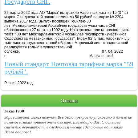
Государств СНГ.
22 марта 2022 года АО "Марка" выпустило марочный лист из 15 (3 * 5)
марок. С надпечаткой нового номинала 50 рублей на марке № 2204
выпуска 2017 года. Выпуск посвящён юбилею 30
лет Межпарламентской Ассамблее государств участников СНГ
образованного 27 марта в 1992 году. На верхнем поле марочного листа
текст " 30 лет Межпарламентской Ассамблее государств - участников
Содружества Независимых Государств". Тираж 82, 5 тыс. марок или 5,5
тыс. листов в художественной обложке. Марочный лист с надпечаткой
реализуется только в художественной
обложке. 07. 04. 2022
г. Марка почтой.
Новый стандарт. Почтовая тарифная марка "59
рублей".
Россия 2022 год.
Отзывы
Заказ 1930
Здравствуйте. Заказ получил. Всё было прекрасно упаковано и ничего не
помялось, заказ пришёл очень быстро. Благодарю Вас. С большей
степенью вероятности в следующем месяце сделаю еще один заказ.
Всего доброго!