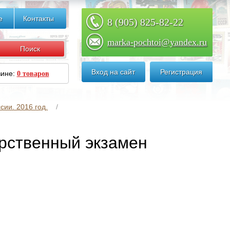
е
Контакты
8 (905) 825-82-22
marka-pochtoi@yandex.ru
Вход на сайт
Регистрация
зине:
0 товаров
сии. 2016 год.
арственный экзамен