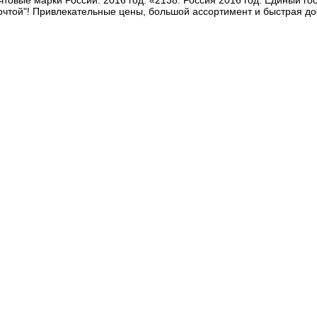
товые марки России. 2016 год. «2138. Россия 2016 год. Единый го
очтой"! Привлекательные цены, большой ассортимент и быстрая до