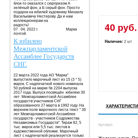
блок-то оказался с сюрпризом А
зелёный фон, а Б серый фон. Просто
подарок на юбилей художнику Михаилу
Васильевичу Нестерову. Да и нам
коллекционерам на
40 руб.
радость!
07 . 04. 2022 г. Марка
почтой.
К юбилею
Наличие:
2 шт
Межпарламентской
Ассамблее Государств
СНГ.
22 марта 2022 года АО "Марка"
выпустило марочный лист из 15 (3 * 5)
марок. С надпечаткой нового номинала
50 рублей на марке № 2204 выпуска
2017 года. Выпуск посвящён юбилею 30
лет Межпарламентской Ассамблее
государств участников СНГ
образованного 27 марта в 1992 году. На
ХАРАКТЕРИСТИ
верхнем поле марочного листа текст " 30
лет Межпарламентской Ассамблее
государств - участников Содружества
Независимых Государств". Тираж 82, 5
Артикул
тыс. марок или 5,5 тыс. листов в
художественной обложке. Марочный
лист с надпечаткой реализуется только