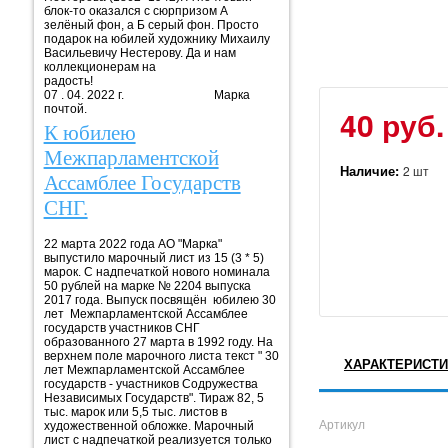
блок-то оказался с сюрпризом А
зелёный фон, а Б серый фон. Просто
подарок на юбилей художнику Михаилу
Васильевичу Нестерову. Да и нам
коллекционерам на
радость!
07 . 04. 2022 г. Марка
почтой.
40 руб.
К юбилею
Межпарламентской
Наличие:
2 шт
Ассамблее Государств
СНГ.
22 марта 2022 года АО "Марка"
выпустило марочный лист из 15 (3 * 5)
марок. С надпечаткой нового номинала
50 рублей на марке № 2204 выпуска
2017 года. Выпуск посвящён юбилею 30
лет Межпарламентской Ассамблее
государств участников СНГ
образованного 27 марта в 1992 году. На
верхнем поле марочного листа текст " 30
ХАРАКТЕРИСТИ
лет Межпарламентской Ассамблее
государств - участников Содружества
Независимых Государств". Тираж 82, 5
тыс. марок или 5,5 тыс. листов в
Артикул
художественной обложке. Марочный
лист с надпечаткой реализуется только