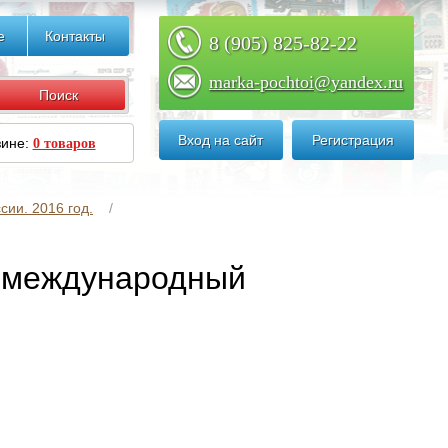
е
Контакты
8 (905) 825-82-22
marka-pochtoi@yandex.ru
Вход на сайт
Регистрация
зине:
0 товаров
сии. 2016 год.
й международный