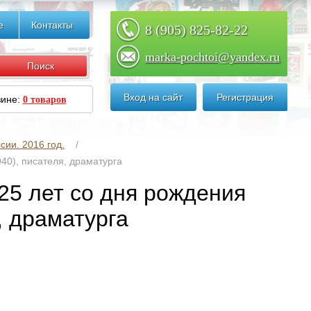
е
Контакты
8 (905) 825-82-22
marka-pochtoi@yandex.ru
Вход на сайт
Регистрация
зине:
0 товаров
сии. 2016 год.
940), писателя, драматурга
125 лет со дня рождения
, драматурга