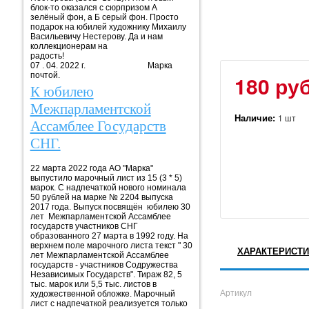
блок-то оказался с сюрпризом А
зелёный фон, а Б серый фон. Просто
подарок на юбилей художнику Михаилу
Васильевичу Нестерову. Да и нам
коллекционерам на
радость!
07 . 04. 2022 г. Марка
почтой.
180 руб
К юбилею
Межпарламентской
Наличие:
1 шт
Ассамблее Государств
СНГ.
22 марта 2022 года АО "Марка"
выпустило марочный лист из 15 (3 * 5)
марок. С надпечаткой нового номинала
50 рублей на марке № 2204 выпуска
2017 года. Выпуск посвящён юбилею 30
лет Межпарламентской Ассамблее
государств участников СНГ
образованного 27 марта в 1992 году. На
верхнем поле марочного листа текст " 30
ХАРАКТЕРИСТИ
лет Межпарламентской Ассамблее
государств - участников Содружества
Независимых Государств". Тираж 82, 5
тыс. марок или 5,5 тыс. листов в
Артикул
художественной обложке. Марочный
лист с надпечаткой реализуется только