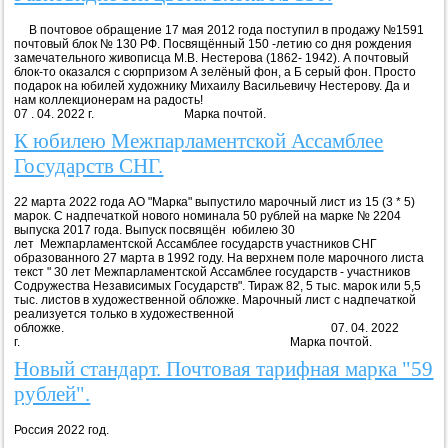
В почтовое обращение 17 мая 2012 года поступил в продажу №1591
почтовый блок № 130 РФ. Посвящённый 150 -летию со дня рождения
замечательного живописца М.В. Нестерова (1862- 1942). А почтовый
блок-то оказался с сюрпризом А зелёный фон, а Б серый фон. Просто
подарок на юбилей художнику Михаилу Васильевичу Нестерову. Да и
нам коллекционерам на радость!
07 . 04. 2022 г. Марка почтой.
К юбилею Межпарламентской Ассамблее
Государств СНГ.
22 марта 2022 года АО "Марка" выпустило марочный лист из 15 (3 * 5)
марок. С надпечаткой нового номинала 50 рублей на марке № 2204
выпуска 2017 года. Выпуск посвящён юбилею 30
лет Межпарламентской Ассамблее государств участников СНГ
образованного 27 марта в 1992 году. На верхнем поле марочного листа
текст " 30 лет Межпарламентской Ассамблее государств - участников
Содружества Независимых Государств". Тираж 82, 5 тыс. марок или 5,5
тыс. листов в художественной обложке. Марочный лист с надпечаткой
реализуется только в художественной
обложке. 07. 04. 2022
г. Марка почтой.
Новый стандарт. Почтовая тарифная марка "59
рублей".
Россия 2022 год.