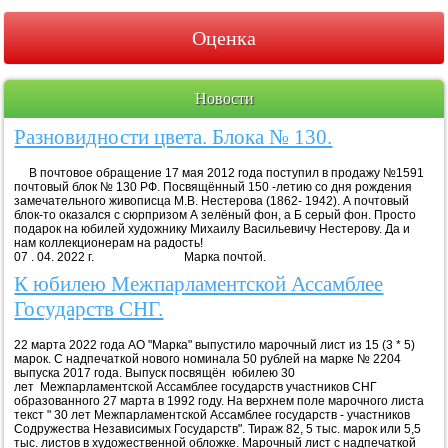
Оценка
Новости
Разновидности цвета. Блока № 130.
В почтовое обращение 17 мая 2012 года поступил в продажу №1591
почтовый блок № 130 РФ. Посвящённый 150 -летию со дня рождения
замечательного живописца М.В. Нестерова (1862- 1942). А почтовый
блок-то оказался с сюрпризом А зелёный фон, а Б серый фон. Просто
подарок на юбилей художнику Михаилу Васильевичу Нестерову. Да и
нам коллекционерам на радость!
07 . 04. 2022 г. Марка почтой.
К юбилею Межпарламентской Ассамблее
Государств СНГ.
22 марта 2022 года АО "Марка" выпустило марочный лист из 15 (3 * 5)
марок. С надпечаткой нового номинала 50 рублей на марке № 2204
выпуска 2017 года. Выпуск посвящён юбилею 30
лет Межпарламентской Ассамблее государств участников СНГ
образованного 27 марта в 1992 году. На верхнем поле марочного листа
текст " 30 лет Межпарламентской Ассамблее государств - участников
Содружества Независимых Государств". Тираж 82, 5 тыс. марок или 5,5
тыс. листов в художественной обложке. Марочный лист с надпечаткой