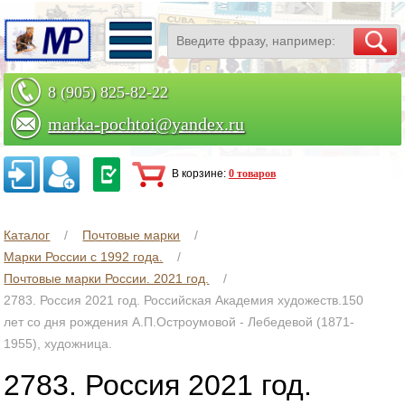
8 (905) 825-82-22
marka-pochtoi@yandex.ru
Заказать по телефону
В корзине:
0 товаров
Каталог
Почтовые марки
Марки России с 1992 года.
Почтовые марки России. 2021 год.
2783. Россия 2021 год. Российская Академия художеств.150
лет со дня рождения А.П.Остроумовой - Лебедевой (1871-
1955), художница.
2783. Россия 2021 год.