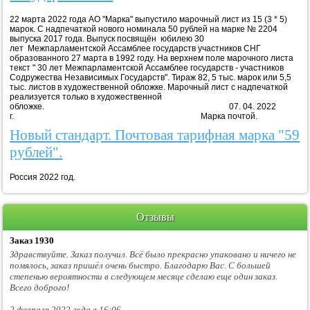
22 марта 2022 года АО "Марка" выпустило марочный лист из 15 (3 * 5)
марок. С надпечаткой нового номинала 50 рублей на марке № 2204
выпуска 2017 года. Выпуск посвящён юбилею 30
лет Межпарламентской Ассамблее государств участников СНГ
образованного 27 марта в 1992 году. На верхнем поле марочного листа
текст " 30 лет Межпарламентской Ассамблее государств - участников
Содружества Независимых Государств". Тираж 82, 5 тыс. марок или 5,5
тыс. листов в художественной обложке. Марочный лист с надпечаткой
реализуется только в художественной
обложке. 07. 04. 2022
г. Марка почтой.
Новый стандарт. Почтовая тарифная марка "59
рублей".
Россия 2022 год.
Отзывы
Заказ 1930
Здравствуйте. Заказ получил. Всё было прекрасно упаковано и ничего не
помялось, заказ пришёл очень быстро. Благодарю Вас. С большей
степенью вероятности в следующем месяце сделаю еще один заказ.
Всего доброго!
2 февраля 2022 года в 16:06