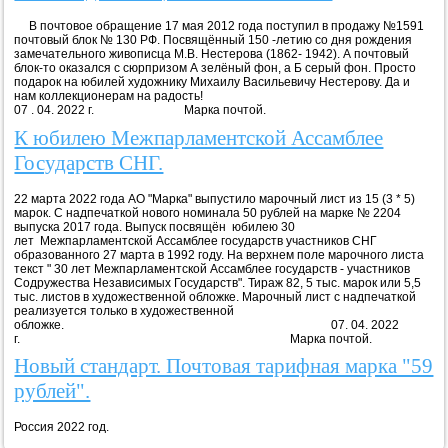
В почтовое обращение 17 мая 2012 года поступил в продажу №1591
почтовый блок № 130 РФ. Посвящённый 150 -летию со дня рождения
замечательного живописца М.В. Нестерова (1862- 1942). А почтовый
блок-то оказался с сюрпризом А зелёный фон, а Б серый фон. Просто
подарок на юбилей художнику Михаилу Васильевичу Нестерову. Да и
нам коллекционерам на радость!
07 . 04. 2022 г. Марка почтой.
К юбилею Межпарламентской Ассамблее
Государств СНГ.
22 марта 2022 года АО "Марка" выпустило марочный лист из 15 (3 * 5)
марок. С надпечаткой нового номинала 50 рублей на марке № 2204
выпуска 2017 года. Выпуск посвящён юбилею 30
лет Межпарламентской Ассамблее государств участников СНГ
образованного 27 марта в 1992 году. На верхнем поле марочного листа
текст " 30 лет Межпарламентской Ассамблее государств - участников
Содружества Независимых Государств". Тираж 82, 5 тыс. марок или 5,5
тыс. листов в художественной обложке. Марочный лист с надпечаткой
реализуется только в художественной
обложке. 07. 04. 2022
г. Марка почтой.
Новый стандарт. Почтовая тарифная марка "59
рублей".
Россия 2022 год.