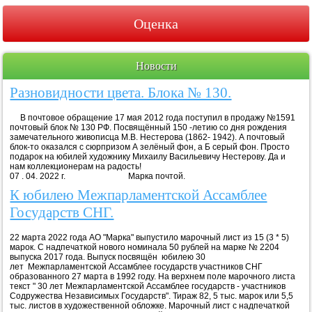
Оценка
Новости
Разновидности цвета. Блока № 130.
В почтовое обращение 17 мая 2012 года поступил в продажу №1591
почтовый блок № 130 РФ. Посвящённый 150 -летию со дня рождения
замечательного живописца М.В. Нестерова (1862- 1942). А почтовый
блок-то оказался с сюрпризом А зелёный фон, а Б серый фон. Просто
подарок на юбилей художнику Михаилу Васильевичу Нестерову. Да и
нам коллекционерам на радость!
07 . 04. 2022 г. Марка почтой.
К юбилею Межпарламентской Ассамблее
Государств СНГ.
22 марта 2022 года АО "Марка" выпустило марочный лист из 15 (3 * 5)
марок. С надпечаткой нового номинала 50 рублей на марке № 2204
выпуска 2017 года. Выпуск посвящён юбилею 30
лет Межпарламентской Ассамблее государств участников СНГ
образованного 27 марта в 1992 году. На верхнем поле марочного листа
текст " 30 лет Межпарламентской Ассамблее государств - участников
Содружества Независимых Государств". Тираж 82, 5 тыс. марок или 5,5
тыс. листов в художественной обложке. Марочный лист с надпечаткой