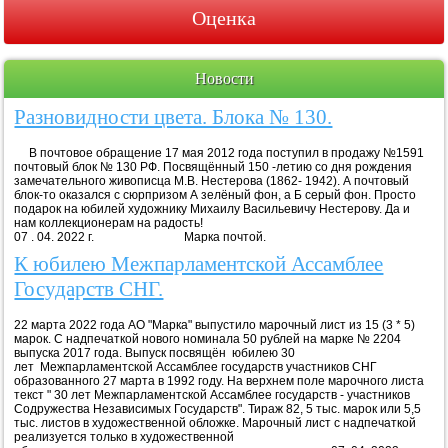
Оценка
Новости
Разновидности цвета. Блока № 130.
В почтовое обращение 17 мая 2012 года поступил в продажу №1591
почтовый блок № 130 РФ. Посвящённый 150 -летию со дня рождения
замечательного живописца М.В. Нестерова (1862- 1942). А почтовый
блок-то оказался с сюрпризом А зелёный фон, а Б серый фон. Просто
подарок на юбилей художнику Михаилу Васильевичу Нестерову. Да и
нам коллекционерам на радость!
07 . 04. 2022 г. Марка почтой.
К юбилею Межпарламентской Ассамблее
Государств СНГ.
22 марта 2022 года АО "Марка" выпустило марочный лист из 15 (3 * 5)
марок. С надпечаткой нового номинала 50 рублей на марке № 2204
выпуска 2017 года. Выпуск посвящён юбилею 30
лет Межпарламентской Ассамблее государств участников СНГ
образованного 27 марта в 1992 году. На верхнем поле марочного листа
текст " 30 лет Межпарламентской Ассамблее государств - участников
Содружества Независимых Государств". Тираж 82, 5 тыс. марок или 5,5
тыс. листов в художественной обложке. Марочный лист с надпечаткой
реализуется только в художественной