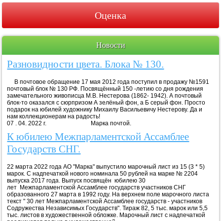
Оценка
Новости
Разновидности цвета. Блока № 130.
В почтовое обращение 17 мая 2012 года поступил в продажу №1591
почтовый блок № 130 РФ. Посвящённый 150 -летию со дня рождения
замечательного живописца М.В. Нестерова (1862- 1942). А почтовый
блок-то оказался с сюрпризом А зелёный фон, а Б серый фон. Просто
подарок на юбилей художнику Михаилу Васильевичу Нестерову. Да и
нам коллекционерам на радость!
07 . 04. 2022 г. Марка почтой.
К юбилею Межпарламентской Ассамблее
Государств СНГ.
22 марта 2022 года АО "Марка" выпустило марочный лист из 15 (3 * 5)
марок. С надпечаткой нового номинала 50 рублей на марке № 2204
выпуска 2017 года. Выпуск посвящён юбилею 30
лет Межпарламентской Ассамблее государств участников СНГ
образованного 27 марта в 1992 году. На верхнем поле марочного листа
текст " 30 лет Межпарламентской Ассамблее государств - участников
Содружества Независимых Государств". Тираж 82, 5 тыс. марок или 5,5
тыс. листов в художественной обложке. Марочный лист с надпечаткой