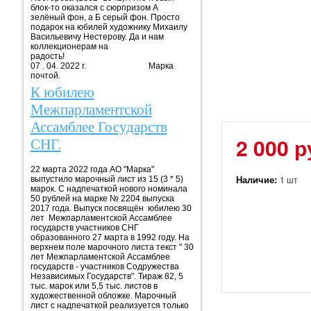
блок-то оказался с сюрпризом А
зелёный фон, а Б серый фон. Просто
подарок на юбилей художнику Михаилу
Васильевичу Нестерову. Да и нам
коллекционерам на
радость!
07 . 04. 2022 г. Марка
почтой.
К юбилею
Межпарламентской
Ассамблее Государств
2 000 р
СНГ.
22 марта 2022 года АО "Марка"
Наличие:
1 шт
выпустило марочный лист из 15 (3 * 5)
марок. С надпечаткой нового номинала
50 рублей на марке № 2204 выпуска
2017 года. Выпуск посвящён юбилею 30
лет Межпарламентской Ассамблее
государств участников СНГ
образованного 27 марта в 1992 году. На
верхнем поле марочного листа текст " 30
лет Межпарламентской Ассамблее
государств - участников Содружества
Независимых Государств". Тираж 82, 5
тыс. марок или 5,5 тыс. листов в
художественной обложке. Марочный
лист с надпечаткой реализуется только