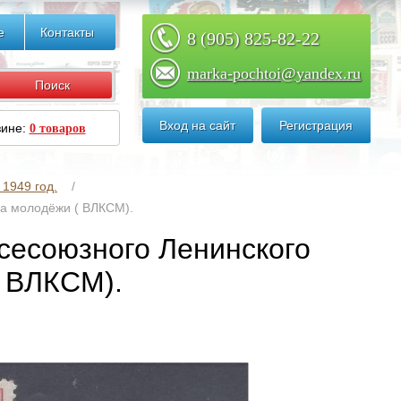
е
Контакты
8 (905) 825-82-22
marka-pochtoi@yandex.ru
Вход на сайт
Регистрация
зине:
0 товаров
1949 год.
за молодёжи ( ВЛКСМ).
Всесоюзного Ленинского
( ВЛКСМ).