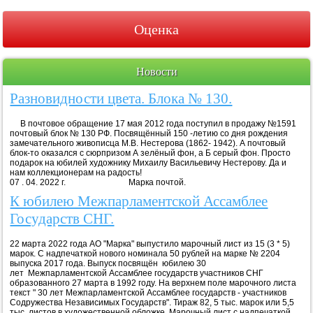
Оценка
Новости
Разновидности цвета. Блока № 130.
В почтовое обращение 17 мая 2012 года поступил в продажу №1591
почтовый блок № 130 РФ. Посвящённый 150 -летию со дня рождения
замечательного живописца М.В. Нестерова (1862- 1942). А почтовый
блок-то оказался с сюрпризом А зелёный фон, а Б серый фон. Просто
подарок на юбилей художнику Михаилу Васильевичу Нестерову. Да и
нам коллекционерам на радость!
07 . 04. 2022 г. Марка почтой.
К юбилею Межпарламентской Ассамблее
Государств СНГ.
22 марта 2022 года АО "Марка" выпустило марочный лист из 15 (3 * 5)
марок. С надпечаткой нового номинала 50 рублей на марке № 2204
выпуска 2017 года. Выпуск посвящён юбилею 30
лет Межпарламентской Ассамблее государств участников СНГ
образованного 27 марта в 1992 году. На верхнем поле марочного листа
текст " 30 лет Межпарламентской Ассамблее государств - участников
Содружества Независимых Государств". Тираж 82, 5 тыс. марок или 5,5
тыс. листов в художественной обложке. Марочный лист с надпечаткой