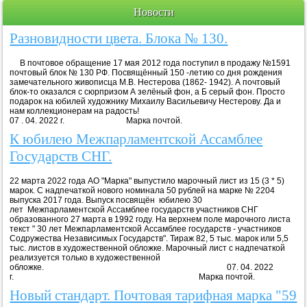
Новости
Разновидности цвета. Блока № 130.
В почтовое обращение 17 мая 2012 года поступил в продажу №1591
почтовый блок № 130 РФ. Посвящённый 150 -летию со дня рождения
замечательного живописца М.В. Нестерова (1862- 1942). А почтовый
блок-то оказался с сюрпризом А зелёный фон, а Б серый фон. Просто
подарок на юбилей художнику Михаилу Васильевичу Нестерову. Да и
нам коллекционерам на радость!
07 . 04. 2022 г. Марка почтой.
К юбилею Межпарламентской Ассамблее
Государств СНГ.
22 марта 2022 года АО "Марка" выпустило марочный лист из 15 (3 * 5)
марок. С надпечаткой нового номинала 50 рублей на марке № 2204
выпуска 2017 года. Выпуск посвящён юбилею 30
лет Межпарламентской Ассамблее государств участников СНГ
образованного 27 марта в 1992 году. На верхнем поле марочного листа
текст " 30 лет Межпарламентской Ассамблее государств - участников
Содружества Независимых Государств". Тираж 82, 5 тыс. марок или 5,5
тыс. листов в художественной обложке. Марочный лист с надпечаткой
реализуется только в художественной
обложке. 07. 04. 2022
г. Марка почтой.
Новый стандарт. Почтовая тарифная марка "59