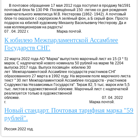
В почтовое обращение 17 мая 2012 года поступил в продажу №1591
почтовый блок № 130 РФ. Посвящённый 150 -летию со дня рождения
замечательного живописца М.В. Нестерова (1862- 1942). А почтовый
блок-то оказался с сюрпризом А зелёный фон, а Б серый фон. Просто
подарок на юбилей художнику Михаилу Васильевичу Нестерову. Да и
нам коллекционерам на радость!
07 . 04. 2022 г. Марка почтой.
К юбилею Межпарламентской Ассамблее
Государств СНГ.
22 марта 2022 года АО "Марка" выпустило марочный лист из 15 (3 * 5)
марок. С надпечаткой нового номинала 50 рублей на марке № 2204
выпуска 2017 года. Выпуск посвящён юбилею 30
лет Межпарламентской Ассамблее государств участников СНГ
образованного 27 марта в 1992 году. На верхнем поле марочного листа
текст " 30 лет Межпарламентской Ассамблее государств - участников
Содружества Независимых Государств". Тираж 82, 5 тыс. марок или 5,5
тыс. листов в художественной обложке. Марочный лист с надпечаткой
реализуется только в художественной
обложке. 07. 04. 2022
г. Марка почтой.
Новый стандарт. Почтовая тарифная марка "59
рублей".
Россия 2022 год.