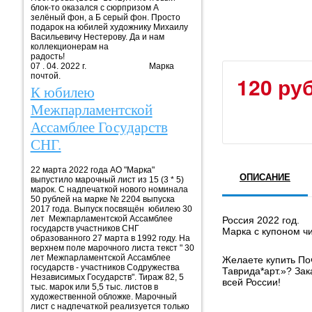
блок-то оказался с сюрпризом А
зелёный фон, а Б серый фон. Просто
подарок на юбилей художнику Михаилу
Васильевичу Нестерову. Да и нам
коллекционерам на
радость!
07 . 04. 2022 г. Марка
почтой.
120 руб
К юбилею
Межпарламентской
Ассамблее Государств
СНГ.
22 марта 2022 года АО "Марка"
ОПИСАНИЕ
выпустило марочный лист из 15 (3 * 5)
марок. С надпечаткой нового номинала
50 рублей на марке № 2204 выпуска
2017 года. Выпуск посвящён юбилею 30
лет Межпарламентской Ассамблее
Россия 2022 год.
государств участников СНГ
Марка с купоном чи
образованного 27 марта в 1992 году. На
верхнем поле марочного листа текст " 30
лет Межпарламентской Ассамблее
Желаете купить По
государств - участников Содружества
Таврида*арт.»? За
Независимых Государств". Тираж 82, 5
всей России!
тыс. марок или 5,5 тыс. листов в
художественной обложке. Марочный
лист с надпечаткой реализуется только