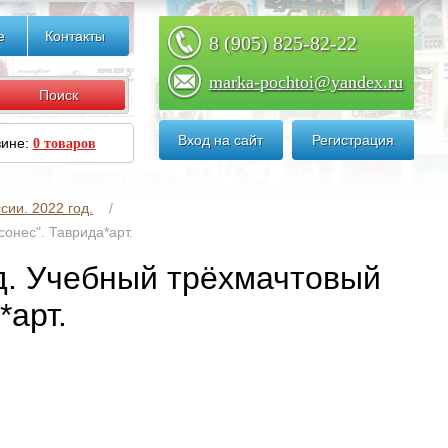
е
Контакты
8 (905) 825-82-22
marka-pochtoi@yandex.ru
Вход на сайт
Регистрация
зине:
0 товаров
сии. 2022 год.
онес". Таврида*арт.
од. Учебный трёхмачтовый
*арт.