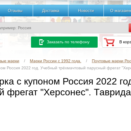
Отзывы
Доставка
Новости
О магазин
Заказать по телефону
В кор
вые марки
Марки России с 1992 года.
Почтовые марки Рос
ном Россия 2022 год. Учебный трёхмачтовый парусный фрегат "Херс
рка с купоном Россия 2022 г
 фрегат "Херсонес". Таврида