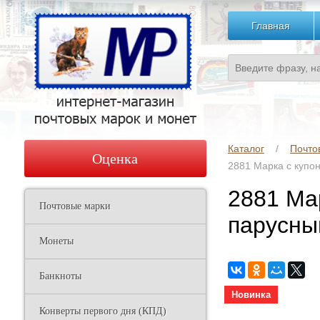
Главная
Каталог
Почто
Оценка
2881 Марка с купо
2881 Ма
Почтовые марки
парусный
Монеты
Банкноты
Новинка
Конверты первого дня (КПД)