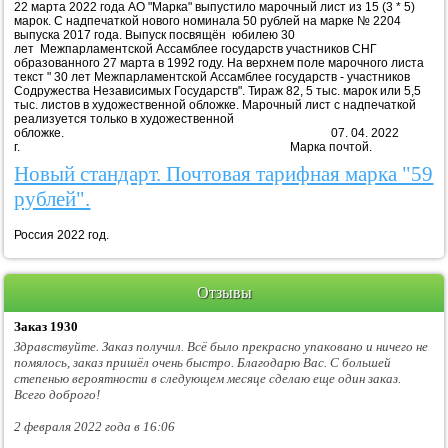
22 марта 2022 года АО "Марка" выпустило марочный лист из 15 (3 * 5)
марок. С надпечаткой нового номинала 50 рублей на марке № 2204
выпуска 2017 года. Выпуск посвящён юбилею 30
лет Межпарламентской Ассамблее государств участников СНГ
образованного 27 марта в 1992 году. На верхнем поле марочного листа
текст " 30 лет Межпарламентской Ассамблее государств - участников
Содружества Независимых Государств". Тираж 82, 5 тыс. марок или 5,5
тыс. листов в художественной обложке. Марочный лист с надпечаткой
реализуется только в художественной
обложке. 07. 04. 2022
г. Марка почтой.
Новый стандарт. Почтовая тарифная марка "59
рублей".
Россия 2022 год.
Отзывы
Заказ 1930
Здравствуйте. Заказ получил. Всё было прекрасно упаковано и ничего не
помялось, заказ пришёл очень быстро. Благодарю Вас. С большей
степенью вероятности в следующем месяце сделаю еще один заказ.
Всего доброго!
2 февраля 2022 года в 16:06