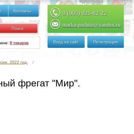
е
Контакты
8 (905) 825-82-22
marka-pochtoi@yandex.ru
Вход на сайт
Регистрация
зине:
0 товаров
сии. 2022 год.
ный фрегат "Мир".