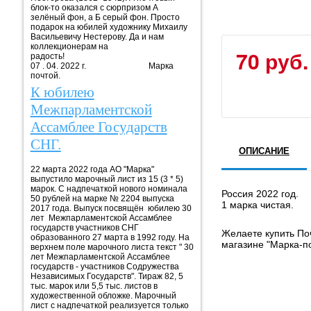
блок-то оказался с сюрпризом А
зелёный фон, а Б серый фон. Просто
подарок на юбилей художнику Михаилу
Васильевичу Нестерову. Да и нам
коллекционерам на
70 руб.
радость!
07 . 04. 2022 г. Марка
почтой.
К юбилею
Межпарламентской
Ассамблее Государств
СНГ.
ОПИСАНИЕ
22 марта 2022 года АО "Марка"
выпустило марочный лист из 15 (3 * 5)
марок. С надпечаткой нового номинала
Россия 2022 год.
50 рублей на марке № 2204 выпуска
1 марка чистая.
2017 года. Выпуск посвящён юбилею 30
лет Межпарламентской Ассамблее
государств участников СНГ
Желаете купить Поч
образованного 27 марта в 1992 году. На
магазине "Марка-п
верхнем поле марочного листа текст " 30
лет Межпарламентской Ассамблее
государств - участников Содружества
Независимых Государств". Тираж 82, 5
тыс. марок или 5,5 тыс. листов в
художественной обложке. Марочный
лист с надпечаткой реализуется только