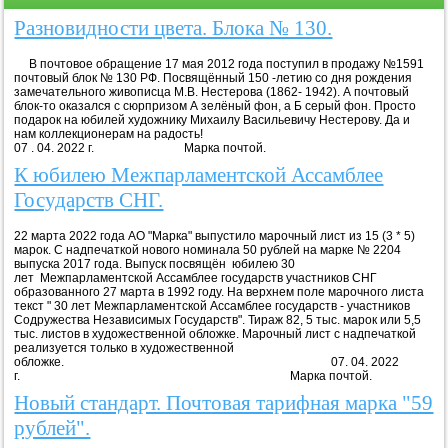
Разновидности цвета. Блока № 130.
В почтовое обращение 17 мая 2012 года поступил в продажу №1591
почтовый блок № 130 РФ. Посвящённый 150 -летию со дня рождения
замечательного живописца М.В. Нестерова (1862- 1942). А почтовый
блок-то оказался с сюрпризом А зелёный фон, а Б серый фон. Просто
подарок на юбилей художнику Михаилу Васильевичу Нестерову. Да и
нам коллекционерам на радость!
07 . 04. 2022 г. Марка почтой.
К юбилею Межпарламентской Ассамблее
Государств СНГ.
22 марта 2022 года АО "Марка" выпустило марочный лист из 15 (3 * 5)
марок. С надпечаткой нового номинала 50 рублей на марке № 2204
выпуска 2017 года. Выпуск посвящён юбилею 30
лет Межпарламентской Ассамблее государств участников СНГ
образованного 27 марта в 1992 году. На верхнем поле марочного листа
текст " 30 лет Межпарламентской Ассамблее государств - участников
Содружества Независимых Государств". Тираж 82, 5 тыс. марок или 5,5
тыс. листов в художественной обложке. Марочный лист с надпечаткой
реализуется только в художественной
обложке. 07. 04. 2022
г. Марка почтой.
Новый стандарт. Почтовая тарифная марка "59
рублей".