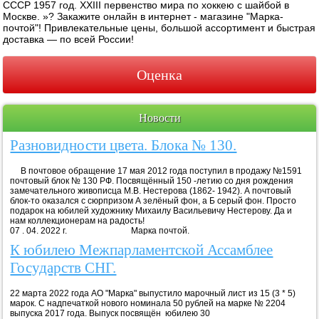
СССР 1957 год. XXIII первенство мира по хоккею с шайбой в
Москве. »? Закажите онлайн в интернет - магазине "Марка-
почтой"! Привлекательные цены, большой ассортимент и быстрая
доставка — по всей России!
Оценка
Новости
Разновидности цвета. Блока № 130.
В почтовое обращение 17 мая 2012 года поступил в продажу №1591
почтовый блок № 130 РФ. Посвящённый 150 -летию со дня рождения
замечательного живописца М.В. Нестерова (1862- 1942). А почтовый
блок-то оказался с сюрпризом А зелёный фон, а Б серый фон. Просто
подарок на юбилей художнику Михаилу Васильевичу Нестерову. Да и
нам коллекционерам на радость!
07 . 04. 2022 г. Марка почтой.
К юбилею Межпарламентской Ассамблее
Государств СНГ.
22 марта 2022 года АО "Марка" выпустило марочный лист из 15 (3 * 5)
марок. С надпечаткой нового номинала 50 рублей на марке № 2204
выпуска 2017 года. Выпуск посвящён юбилею 30